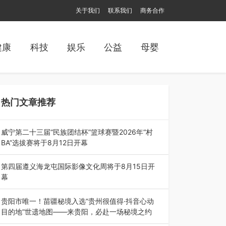
关于我们
联系我们
商务合作
健康
科技
娱乐
公益
母婴
热门文章推荐
威宁第二十三届“民族团结杯”篮球赛暨2026年“村
BA”选拔赛将于8月12日开幕
8月7日，威宁彝族回族苗族自治县第二十三届“民
族团结杯”篮球赛暨2026年“村B…
第四届遵义海龙屯国际影像文化周将于8月15日开
幕
8月7日，第四届遵义海龙屯国际影像文化周媒体
通气会在世界文化遗产地海龙屯核心景区…
贵阳市唯一！苗疆秘境入选“贵州很值得·抖音心动
目的地”世遗地图——来贵阳，必赴一场秘境之约
2026年7月21日，2026年“贵州很值得”暨抖音“心