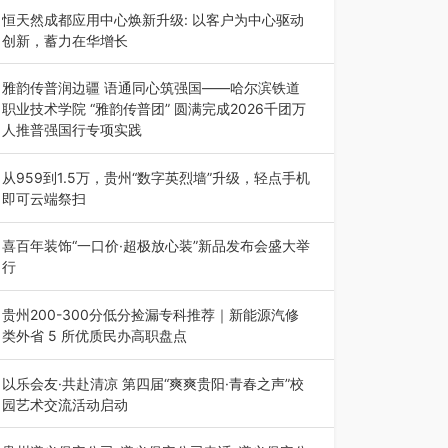
动目的地”（贵州站）主题…
恒天然成都应用中心焕新升级: 以客户为中心驱动
创新，蓄力在华增长
融合全球研发实力与本土洞察，深化客户共创，赋
能西南市场创新发展 （7月27日，成…
雅韵传普润边疆 语通同心筑强国——哈尔滨铁道
职业技术学院 “雅韵传普团” 圆满完成2026千团万
人推普强国行专项实践
为扎实推进2026“千团万人推普强国行”大学生暑
期社会实践，牢牢紧扣 “雅韵传普…
从959到1.5万，贵州“数字英烈墙”升级，轻点手机
即可云端祭扫
八一建军节到来之际，由贵州省退役军人事务厅指
导，贵阳市退役军人事务局联合贵州广电…
喜百年装饰“一口价·超极放心装”新品发布会盛大举
行
2026年7月31日，喜百年装饰“一口价·超极放心
装”新品发布会在贵阳隆重举行。…
贵州200-300分低分捡漏专科推荐｜新能源汽修
类外省 5 所优质民办高职盘点
在贵州省高考志愿填报体系中，200至300分数段
考生可选择的省内工科、新能源汽车…
以乐会友·共赴清凉 第四届“爽爽贵阳·青春之声”校
园艺术交流活动启动
七月的贵阳，清风送爽，第四届“爽爽贵阳·青春之
声”校园管弦乐（合唱）艺术交流活动…