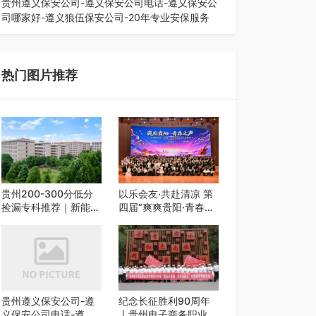
贵州遵义保安公司-遵义保安公司电话-遵义保安公
司哪家好-遵义狼伍保安公司-20年专业安保服务
在遵义，不管是企业园区运营、小区物业管理、建
筑工地施工、商业商场经营，还是举办各…
热门图片推荐
贵州200-300分低分
以乐会友·共赴清凉 第
捡漏专科推荐｜新能源
四届“爽爽贵阳·青春之
汽修类外省 5 所优质
声”校园艺术交流活动
民办高职盘点
启动
贵州遵义保安公司-遵
纪念长征胜利90周年
义保安公司电话-遵义
丨贵州电子商务职业技