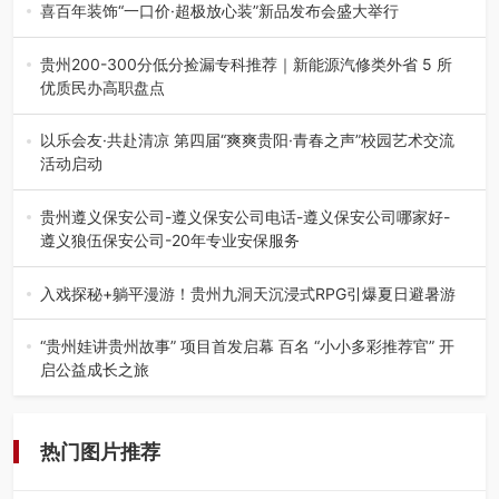
市退役军人事务局联合贵州广电…
喜百年装饰“一口价·超极放心装”新品发布会盛大举行
2026年7月31日，喜百年装饰“一口价·超极放心装”新品发布
会在贵阳隆重举行。…
贵州200-300分低分捡漏专科推荐｜新能源汽修类外省 5 所
优质民办高职盘点
在贵州省高考志愿填报体系中，200至300分数段考生可选择
的省内工科、新能源汽车…
以乐会友·共赴清凉 第四届“爽爽贵阳·青春之声”校园艺术交流
活动启动
七月的贵阳，清风送爽，第四届“爽爽贵阳·青春之声”校园管
弦乐（合唱）艺术交流活动…
贵州遵义保安公司-遵义保安公司电话-遵义保安公司哪家好-
遵义狼伍保安公司-20年专业安保服务
在遵义，不管是企业园区运营、小区物业管理、建筑工地施
工、商业商场经营，还是举办各…
入戏探秘+躺平漫游！贵州九洞天沉浸式RPG引爆夏日避暑游
入伏后的贵州，清凉依旧。而在毕节深处的九洞天景区，贵
州首个水上喀斯特沉浸式RPG…
“贵州娃讲贵州故事” 项目首发启幕 百名 “小小多彩推荐官” 开
启公益成长之旅
近日，由贵州教育出版社、阅美黔途阅见中国全国阅读行动
网络贵州站，遵义融媒体传媒集…
热门图片推荐