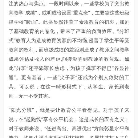
注的热点与焦点。一段时间以来，一些学校为了突出教
育教学“成绩”，或明或暗设置“重点班”，主要靠这些班级
撑学校“脸面”。此举显然违背了素质教育的初衷，加剧
了基础教育的内卷化，带来了严重的负面效应。“分班
式”教育人为造成教育资源的不均衡,侵害了学生平等受
教育的权利，而班级成绩的差距则造成了教师之间教学
成果评估及收入的差距,间接影响到教师的教育观。如
此“分班”还平添家长焦虑，为孩子择班不得已“各显神
通”。更有甚者，一些“尖子班”还成为个别人敛财的工
具。可以说，在这一畸形模式下，从学生、家长到老
师，无一不受其害。
“阳光分班”，就是要让教育公平看得见。对于孩子来
说，在“起跑线”享有公平机会，这是成长的应有之义；
对于教师来说，“低进高出、高进优出”方能彰显水平和
能力，均衡生源为教师们因材施教、各展其才打下了良