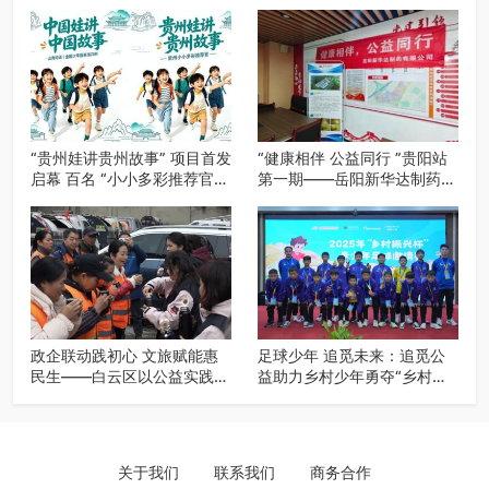
“贵州娃讲贵州故事” 项目首发
“健康相伴 公益同行 ”贵阳站
启幕 百名 “小小多彩推荐官”
第一期——岳阳新华达制药贵
开启公益成长之旅
阳社区健康公益科普活动
政企联动践初心 文旅赋能惠
足球少年 追觅未来：追觅公
民生——白云区以公益实践绘
益助力乡村少年勇夺“乡村振
就“十五五”规划落实新图景
兴杯”亚季军
关于我们
联系我们
商务合作