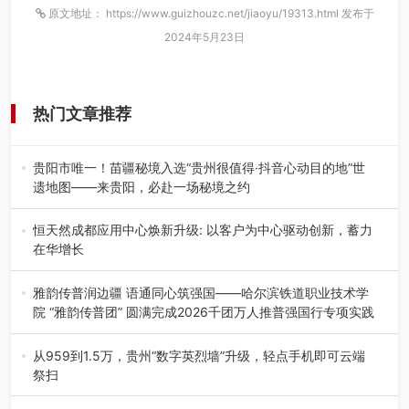
原文地址： https://www.guizhouzc.net/jiaoyu/19313.html 发布于
2024年5月23日
热门文章推荐
贵阳市唯一！苗疆秘境入选“贵州很值得·抖音心动目的地”世
遗地图——来贵阳，必赴一场秘境之约
2026年7月21日，2026年“贵州很值得”暨抖音“心动目的
地”（贵州站）主题…
恒天然成都应用中心焕新升级: 以客户为中心驱动创新，蓄力
在华增长
融合全球研发实力与本土洞察，深化客户共创，赋能西南市
场创新发展 （7月27日，成…
雅韵传普润边疆 语通同心筑强国——哈尔滨铁道职业技术学
院 “雅韵传普团” 圆满完成2026千团万人推普强国行专项实践
为扎实推进2026“千团万人推普强国行”大学生暑期社会实
践，牢牢紧扣 “雅韵传普…
从959到1.5万，贵州“数字英烈墙”升级，轻点手机即可云端
祭扫
八一建军节到来之际，由贵州省退役军人事务厅指导，贵阳