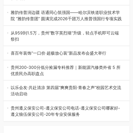
融合全球研发实力与本土洞察，深化客户共创，赋能西南市
场创新发展 （7月27日，成…
雅韵传普润边疆 语通同心筑强国——哈尔滨铁道职业技术学
院 “雅韵传普团” 圆满完成2026千团万人推普强国行专项实践
为扎实推进2026“千团万人推普强国行”大学生暑期社会实
践，牢牢紧扣 “雅韵传普…
从959到1.5万，贵州“数字英烈墙”升级，轻点手机即可云端
祭扫
八一建军节到来之际，由贵州省退役军人事务厅指导，贵阳
市退役军人事务局联合贵州广电…
喜百年装饰“一口价·超极放心装”新品发布会盛大举行
2026年7月31日，喜百年装饰“一口价·超极放心装”新品发布
会在贵阳隆重举行。…
贵州200-300分低分捡漏专科推荐｜新能源汽修类外省 5 所
优质民办高职盘点
在贵州省高考志愿填报体系中，200至300分数段考生可选择
的省内工科、新能源汽车…
以乐会友·共赴清凉 第四届“爽爽贵阳·青春之声”校园艺术交流
活动启动
七月的贵阳，清风送爽，第四届“爽爽贵阳·青春之声”校园管
弦乐（合唱）艺术交流活动…
贵州遵义保安公司-遵义保安公司电话-遵义保安公司哪家好-
遵义狼伍保安公司-20年专业安保服务
在遵义，不管是企业园区运营、小区物业管理、建筑工地施
工、商业商场经营，还是举办各…