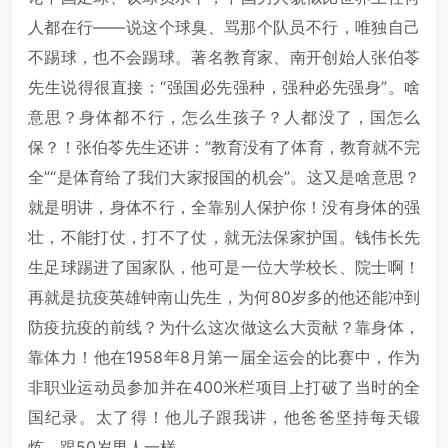
人都在行——说这个球臭、骂那个队员不行，唯独自己
不踢球，也不会踢球。著名教育家、南开创始人张伯苓
先生说得很直接：“强国必先强种，强种必先强身”。啥
意思？身体都不行，怎么生孩子？人都没了，国怎么
保？！张伯苓先生还讲：“教育没有了体育，教育就不完
全”“是体育给了我们大家报国的机会”。这又是啥意思？
就是明讲，身体不行，全靠别人保护你！没有身体的强
壮，不能打仗，打不了仗，就无法保家护国。钱伟长先
生足球踢进了国家队，他可是一位大学校长、院士啊！
再就是抗疫英雄钟南山先生，为何80岁多的他还能冲到
防疫抗疫的前线？为什么这次做这么大贡献？靠身体，
靠体力！他在1958年8月第一届全运会的比赛中，作为
非职业运动员参加并在400米栏项目上打破了当时的全
国纪录。太了得！他儿子跟我讲，他爸爸坚持每天锻
炼，跟50岁男人一样。