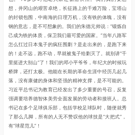
想，井冈山的艰苦卓绝，长征路上的千难万险，宝塔山
的封锁包围，中南海的日理万机，没有铁的体魄，没有
钢的意志，是不可想象的。我们的朱德元帅说：“锻炼自
己成为铁的体质，保卫我们最可爱的国家。”当年八路军
怎么扛过日本鬼子的疯狂围剿？是走出来的，是跑下来
的！走不远，跑不动，早就被鬼子给剿灭了。就别讲“千
里挺进大别山”了！我们的邓小平爷爷，年纪大的时候玩
桥牌，还打太极。他能在长期的革命生涯中经历几起几
落，没有康健的身体和坚强的精神支撑，是不可能的。
习近平总书记为教育已经发出了多少重要的号召，反复
强调要培养德智体美劳全面发展的劳动者和接班人。总
书记在多个足球俱乐部，包括学校足球队时，随便就秀
了那么几脚，所有的人无不赞叹他的球技是“大把式”，
有“球星范儿”！