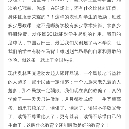
次的总冠军。你想，在球场上，还有什么比体能压倒、
身体征服更荣耀的？！这样的表现对学生的激励，胜过
多少思政课！这不是哪所学校有多少学术头衔、拿多少
科研经费、发多篇SCI就能对学生起到的作用。我们的
足球队，中国西部王。最近我们又创建了马术学院，让
我们的学生有骑在马背上雄赳赳气昂昂的自豪和勇敢的
体验。就这条，就上了全国热搜。
现代奥林匹克运动发起人顾拜旦说，一个民族老当益壮
的人越多，那个民族一定强盛；一个民族未老先衰的人
越多，那个民族一定弱败。我们现在真的教偏了，真的
学偏了——天天只讲做题，月月都看成绩，一生寄望高
考。如果书读呆了、读傻了、读病了、读得不孝敬父母
了、读得不尊重他人了；更有甚者，读得不珍惜自己的
生命了，这叫什么教育？还能叫做是好的教育？！