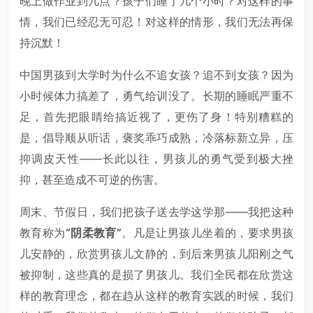
晚上做作业到几点？孩子们睡了几个小时？对这样的事
情，我们已经忍无可忍！对这样的情形，我们无法再保
持沉默！
中国男孩到大学时为什么不追女孩？追不到女孩？因为
小时候体力搞差了，勇气给训没了。长期的睡眠严重不
足，首先把眼睛给搞近视了，更伤了身！特别糟糕的
是，倡导顺从听话，褒奖乖巧成熟，冷落标新立异，压
抑调皮天性——长此以往，男孩儿的勇气受到极大挫
抑，甚至造成不可逆的伤害。
周末、节假日，我们把孩子送去学这学那——我把这种
教育称为
“阴柔教育”
。凡是让男孩儿坐着的，要求男孩
儿安静的，欣赏男孩儿文静的，到后来男孩儿阳刚之气
被抑制，这些真的是损了男孩儿。我们全民都在欣赏这
样的教育理念，都在趋从这样的教育实践的时候，我们