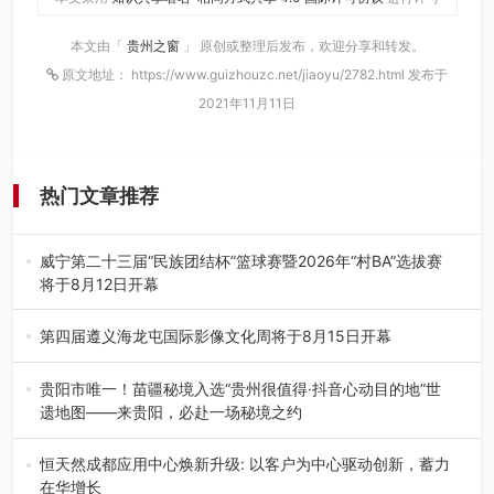
本文由「
贵州之窗
」 原创或整理后发布，欢迎分享和转发。
原文地址： https://www.guizhouzc.net/jiaoyu/2782.html 发布于
2021年11月11日
热门文章推荐
威宁第二十三届“民族团结杯”篮球赛暨2026年“村BA”选拔赛
将于8月12日开幕
8月7日，威宁彝族回族苗族自治县第二十三届“民族团结
杯”篮球赛暨2026年“村B…
第四届遵义海龙屯国际影像文化周将于8月15日开幕
8月7日，第四届遵义海龙屯国际影像文化周媒体通气会在世
界文化遗产地海龙屯核心景区…
贵阳市唯一！苗疆秘境入选“贵州很值得·抖音心动目的地”世
遗地图——来贵阳，必赴一场秘境之约
2026年7月21日，2026年“贵州很值得”暨抖音“心动目的
地”（贵州站）主题…
恒天然成都应用中心焕新升级: 以客户为中心驱动创新，蓄力
在华增长