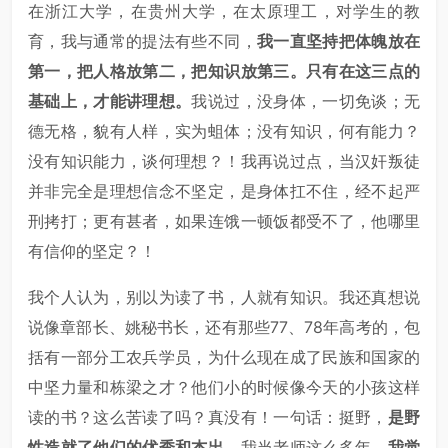
在浙江大学，在贵州大学，在太原理工，对学生的教
育，我与通常的提法有些不同，
我一直坚持把体魄放在
第一，把人格放第二，把知识放第三。只有在这三点的
基础上，才能讲理想。
我说过，没身体，一切免谈；无
德无格，貌有人样，实为蛆体；没有知识，何有能力？
没有知识能力，谈何理想？！我再说过点，当汉奸叛徒
并非完全是理想信念不坚定，是身体扛不住，经不起严
刑拷打；更有甚者，如果连饿一顿饭都受不了，他哪里
有信仰的坚定？！
我个人认为，别以为读了书，人就有知识。我还真想说
说像章部长、姚秘书长，还有那些77、78年高考的，包
括有一部分工农兵学员，为什么现在成了民族和国家的
中坚力量和栋梁之才？他们小的时候像今天的小孩这样
读的书？这么苦读了吗？真没有！一句话：挺野，
是野
性造就了他们的优秀和杰出。
我当老师这么多年，
我觉