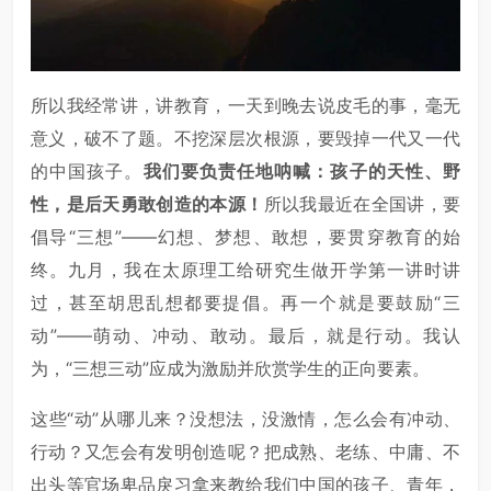
所以我经常讲，讲教育，一天到晚去说皮毛的事，毫无
意义，破不了题。不挖深层次根源，要毁掉一代又一代
的中国孩子。
我们要负责任地呐喊：孩子的天性、野
性，是后天勇敢创造的本源！
所以我最近在全国讲，要
倡导“三想”——幻想、梦想、敢想，要贯穿教育的始
终。九月，我在太原理工给研究生做开学第一讲时讲
过，甚至胡思乱想都要提倡。再一个就是要鼓励“三
动”——萌动、冲动、敢动。最后，就是行动。我认
为，“三想三动”应成为激励并欣赏学生的正向要素。
这些“动”从哪儿来？没想法，没激情，怎么会有冲动、
行动？又怎会有发明创造呢？把成熟、老练、中庸、不
出头等官场卑品戾习拿来教给我们中国的孩子、青年，