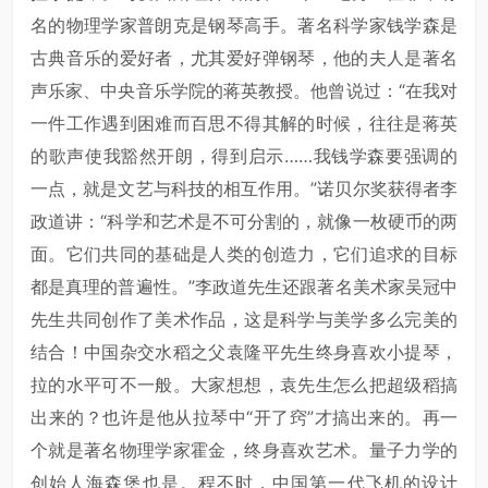
名的物理学家普朗克是钢琴高手。著名科学家钱学森是
古典音乐的爱好者，尤其爱好弹钢琴，他的夫人是著名
声乐家、中央音乐学院的蒋英教授。他曾说过：“在我对
一件工作遇到困难而百思不得其解的时候，往往是蒋英
的歌声使我豁然开朗，得到启示……我钱学森要强调的
一点，就是文艺与科技的相互作用。”诺贝尔奖获得者李
政道讲：“科学和艺术是不可分割的，就像一枚硬币的两
面。它们共同的基础是人类的创造力，它们追求的目标
都是真理的普遍性。”李政道先生还跟著名美术家吴冠中
先生共同创作了美术作品，这是科学与美学多么完美的
结合！中国杂交水稻之父袁隆平先生终身喜欢小提琴，
拉的水平可不一般。大家想想，袁先生怎么把超级稻搞
出来的？也许是他从拉琴中“开了窍”才搞出来的。再一
个就是著名物理学家霍金，终身喜欢艺术。量子力学的
创始人海森堡也是。程不时，中国第一代飞机的设计