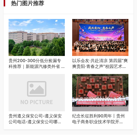
热门图片推荐
贵州200-300分低分捡漏专
以乐会友·共赴清凉 第四届“爽
科推荐｜新能源汽修类外省 5
爽贵阳·青春之声”校园艺术交
所优质民办高职盘点
流活动启动
贵州遵义保安公司-遵义保安
纪念长征胜利90周年丨贵州
公司电话-遵义保安公司哪家
电子商务职业技术学院开
好-遵义狼伍保安公司-20年专
展“重走长征路・传承报国
业安保服务
志”红色研学实践活动