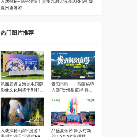
入戏探秘+躺平漫游！贵州九洞天沉浸式RPG引爆
夏日避暑游
入伏后的贵州，清凉依旧。而在毕节深处的九洞天
景区，贵州首个水上喀斯特沉浸式RPG…
热门图片推荐
第四届遵义海龙屯国际
贵阳市唯一！苗疆秘境
影像文化周将于8月15
入选“贵州很值得·抖音
日开幕
心动目的地”世遗地图
——来贵阳，必赴一场
秘境之约
入戏探秘+躺平漫游！
品盛夏金芒 舞乡村新
贵州九洞天沉浸式RPG
韵！2026“贵州村