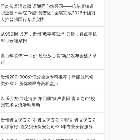
能西南市场创新发展 （7月27日，成…
雅韵传普润边疆 语通同心筑强国——哈尔滨铁道
职业技术学院 “雅韵传普团” 圆满完成2026千团万
人推普强国行专项实践
为扎实推进2026“千团万人推普强国行”大学生暑
期社会实践，牢牢紧扣 “雅韵传普…
从959到1.5万，贵州“数字英烈墙”升级，轻点手机
即可云端祭扫
八一建军节到来之际，由贵州省退役军人事务厅指
导，贵阳市退役军人事务局联合贵州广电…
喜百年装饰“一口价·超极放心装”新品发布会盛大举
行
2026年7月31日，喜百年装饰“一口价·超极放心
装”新品发布会在贵阳隆重举行。…
贵州200-300分低分捡漏专科推荐｜新能源汽修
类外省 5 所优质民办高职盘点
在贵州省高考志愿填报体系中，200至300分数段
考生可选择的省内工科、新能源汽车…
以乐会友·共赴清凉 第四届“爽爽贵阳·青春之声”校
园艺术交流活动启动
七月的贵阳，清风送爽，第四届“爽爽贵阳·青春之
声”校园管弦乐（合唱）艺术交流活动…
贵州遵义保安公司-遵义保安公司电话-遵义保安公
司哪家好-遵义狼伍保安公司-20年专业安保服务
在遵义，不管是企业园区运营、小区物业管理、建
筑工地施工、商业商场经营，还是举办各…