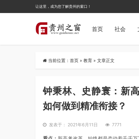
让这里，成为您了解贵州的窗口！
首页
社会
当前位置：
首页
»
教育
» 文章正文
钟秉林、史静寰：新
如何做到精准衔接？
发表于： 2021年6月11日
7771
看点：
新高考改革，始终都是牵动着千千万