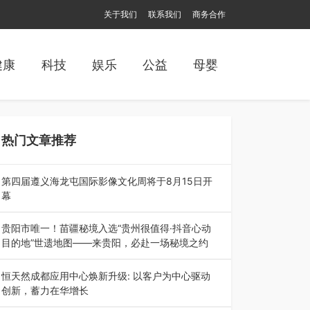
关于我们
联系我们
商务合作
健康
科技
娱乐
公益
母婴
热门文章推荐
第四届遵义海龙屯国际影像文化周将于8月15日开
幕
8月7日，第四届遵义海龙屯国际影像文化周媒体
通气会在世界文化遗产地海龙屯核心景区…
贵阳市唯一！苗疆秘境入选“贵州很值得·抖音心动
目的地”世遗地图——来贵阳，必赴一场秘境之约
2026年7月21日，2026年“贵州很值得”暨抖音“心
动目的地”（贵州站）主题…
恒天然成都应用中心焕新升级: 以客户为中心驱动
创新，蓄力在华增长
融合全球研发实力与本土洞察，深化客户共创，赋