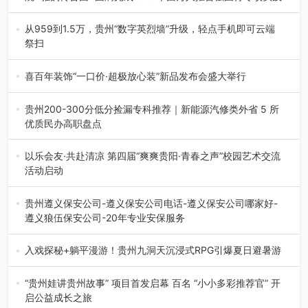
为扎实推进2026“千团万人推普强国行”大学生暑期社会实
践，牢牢紧扣 “雅韵传普…
从959到1.5万，贵州“数字英烈墙”升级，轻点手机即可云端
祭扫
八一建军节到来之际，由贵州省退役军人事务厅指导，贵阳
市退役军人事务局联合贵州广电…
喜百年装饰“一口价·超极放心装”新品发布会盛大举行
2026年7月31日，喜百年装饰“一口价·超极放心装”新品发布
会在贵阳隆重举行。…
贵州200-300分低分捡漏专科推荐｜新能源汽修类外省 5 所
优质民办高职盘点
在贵州省高考志愿填报体系中，200至300分数段考生可选择
的省内工科、新能源汽车…
以乐会友·共赴清凉 第四届“爽爽贵阳·青春之声”校园艺术交流
活动启动
七月的贵阳，清风送爽，第四届“爽爽贵阳·青春之声”校园管
弦乐（合唱）艺术交流活动…
贵州遵义保安公司-遵义保安公司电话-遵义保安公司哪家好-
遵义狼伍保安公司-20年专业安保服务
在遵义，不管是企业园区运营、小区物业管理、建筑工地施
工、商业商场经营，还是举办各…
入戏探秘+躺平漫游！贵州九洞天沉浸式RPG引爆夏日避暑游
入伏后的贵州，清凉依旧。而在毕节深处的九洞天景区，贵
州首个水上喀斯特沉浸式RPG…
“贵州娃讲贵州故事” 项目首发启幕 百名 “小小多彩推荐官” 开
启公益成长之旅