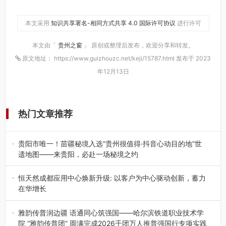
本文采用
知识共享署名-相同方式共享 4.0 国际许可协议
进行许可
本文由「
贵州之窗
」 原创或整理后发布，欢迎分享和转发。
原文地址： https://www.guizhouzc.net/keji/15787.html 发布于 2023
年12月13日
热门文章推荐
贵阳市唯一！苗疆秘境入选“贵州很值得·抖音心动目的地”世
遗地图——来贵阳，必赴一场秘境之约
2026年7月21日，2026年“贵州很值得”暨抖音“心动目的
地”（贵州站）主题…
恒天然成都应用中心焕新升级: 以客户为中心驱动创新，蓄力
在华增长
融合全球研发实力与本土洞察，深化客户共创，赋能西南市
场创新发展 （7月27日，成…
雅韵传普润边疆 语通同心筑强国——哈尔滨铁道职业技术学
院 “雅韵传普团” 圆满完成2026千团万人推普强国行专项实践