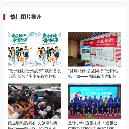
近日，由贵州教育出版社、阅美黔途阅见中国全国阅读行动
网络贵州站，遵义融媒体传媒集…
热门图片推荐
“贵州娃讲贵州故事” 项目首发
“健康相伴 公益同行 ”贵阳站
启幕 百名 “小小多彩推荐官”
第一期——岳阳新华达制药贵
开启公益成长之旅
阳社区健康公益科普活动
政企联动践初心 文旅赋能惠
足球少年 追觅未来：追觅公
民生——白云区以公益实践绘
益助力乡村少年勇夺“乡村振