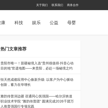
关于我们
联系我们
商务合作
健康
科技
娱乐
公益
母婴
热门文章推荐
贵阳市唯一！苗疆秘境入选“贵州很值得·抖音心动
目的地”世遗地图——来贵阳，必赴一场秘境之约
2026年7月21日，2026年“贵州很值得”暨抖音“心
动目的地”（贵州站）主题…
恒天然成都应用中心焕新升级: 以客户为中心驱动
创新，蓄力在华增长
融合全球研发实力与本土洞察，深化客户共创，赋
能西南市场创新发展 （7月27日，成…
雅韵传普润边疆 语通同心筑强国——哈尔滨铁道
职业技术学院 “雅韵传普团” 圆满完成2026千团万
人推普强国行专项实践