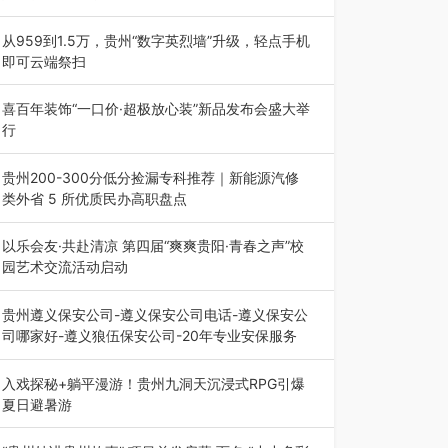
为扎实推进2026“千团万人推普强国行”大学生暑
期社会实践，牢牢紧扣 “雅韵传普…
从959到1.5万，贵州“数字英烈墙”升级，轻点手机
即可云端祭扫
八一建军节到来之际，由贵州省退役军人事务厅指
导，贵阳市退役军人事务局联合贵州广电…
喜百年装饰“一口价·超极放心装”新品发布会盛大举
行
2026年7月31日，喜百年装饰“一口价·超极放心
装”新品发布会在贵阳隆重举行。…
贵州200-300分低分捡漏专科推荐｜新能源汽修
类外省 5 所优质民办高职盘点
在贵州省高考志愿填报体系中，200至300分数段
考生可选择的省内工科、新能源汽车…
以乐会友·共赴清凉 第四届“爽爽贵阳·青春之声”校
园艺术交流活动启动
七月的贵阳，清风送爽，第四届“爽爽贵阳·青春之
声”校园管弦乐（合唱）艺术交流活动…
贵州遵义保安公司-遵义保安公司电话-遵义保安公
司哪家好-遵义狼伍保安公司-20年专业安保服务
在遵义，不管是企业园区运营、小区物业管理、建
筑工地施工、商业商场经营，还是举办各…
入戏探秘+躺平漫游！贵州九洞天沉浸式RPG引爆
夏日避暑游
入伏后的贵州，清凉依旧。而在毕节深处的九洞天
景区，贵州首个水上喀斯特沉浸式RPG…