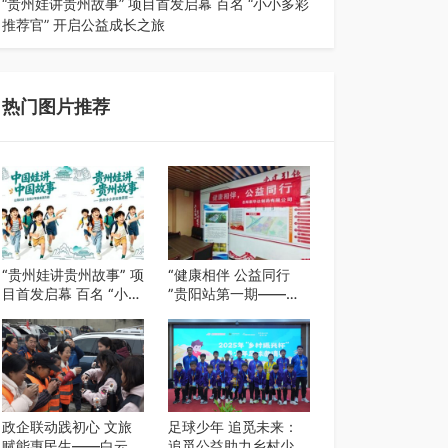
“贵州娃讲贵州故事” 项目首发启幕 百名 “小小多彩
推荐官” 开启公益成长之旅
近日，由贵州教育出版社、阅美黔途阅见中国全国
阅读行动网络贵州站，遵义融媒体传媒集…
热门图片推荐
“贵州娃讲贵州故事” 项
“健康相伴 公益同行
目首发启幕 百名 “小小
”贵阳站第一期——岳
多彩推荐官” 开启公益
阳新华达制药贵阳社区
成长之旅
健康公益科普活动
政企联动践初心 文旅
足球少年 追觅未来：
赋能惠民生——白云区
追觅公益助力乡村少年