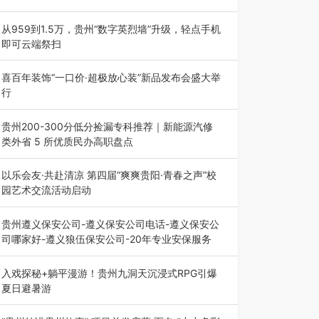
为扎实推进2026“千团万人推普强国行”大学生暑
期社会实践，牢牢紧扣 “雅韵传普…
从959到1.5万，贵州“数字英烈墙”升级，轻点手机
即可云端祭扫
八一建军节到来之际，由贵州省退役军人事务厅指
导，贵阳市退役军人事务局联合贵州广电…
喜百年装饰“一口价·超极放心装”新品发布会盛大举
行
2026年7月31日，喜百年装饰“一口价·超极放心
装”新品发布会在贵阳隆重举行。…
贵州200-300分低分捡漏专科推荐｜新能源汽修
类外省 5 所优质民办高职盘点
在贵州省高考志愿填报体系中，200至300分数段
考生可选择的省内工科、新能源汽车…
以乐会友·共赴清凉 第四届“爽爽贵阳·青春之声”校
园艺术交流活动启动
七月的贵阳，清风送爽，第四届“爽爽贵阳·青春之
声”校园管弦乐（合唱）艺术交流活动…
贵州遵义保安公司-遵义保安公司电话-遵义保安公
司哪家好-遵义狼伍保安公司-20年专业安保服务
在遵义，不管是企业园区运营、小区物业管理、建
筑工地施工、商业商场经营，还是举办各…
入戏探秘+躺平漫游！贵州九洞天沉浸式RPG引爆
夏日避暑游
入伏后的贵州，清凉依旧。而在毕节深处的九洞天
景区，贵州首个水上喀斯特沉浸式RPG…