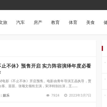
文旅
汽车
房产
教育
体育
美食
不止不休》预售开启 实力阵容演绎年度必看
作
材电影《不止不休》开启预售。电影由青年导演王晶执导，贾
白客、苗苗、张颂文领衔主演，宋洋特别出演，王……
：娱乐
7924
2023年3月7日