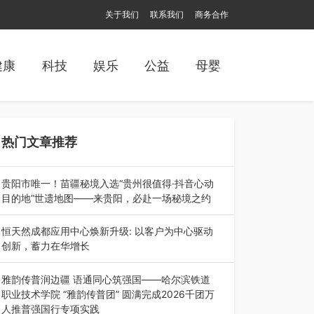
关于我们
联系我们
商务合作
健康
科技
娱乐
公益
母婴
热门文章推荐
贵阳市唯一！苗疆秘境入选“贵州很值得·抖音心动
目的地”世遗地图——来贵阳，必赴一场秘境之约
2026年7月21日，2026年“贵州很值得”暨抖音“心
动目的地”（贵州站）主题…
恒天然成都应用中心焕新升级: 以客户为中心驱动
创新，蓄力在华增长
融合全球研发实力与本土洞察，深化客户共创，赋
能西南市场创新发展 （7月27日，成…
雅韵传普润边疆 语通同心筑强国——哈尔滨铁道
职业技术学院 “雅韵传普团” 圆满完成2026千团万
人推普强国行专项实践