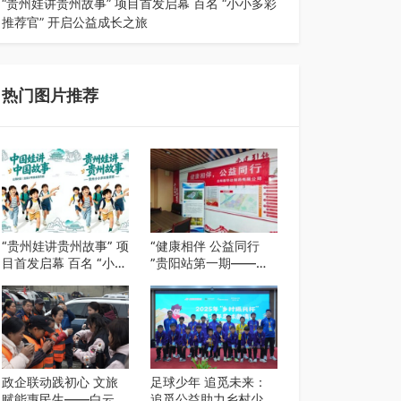
“贵州娃讲贵州故事” 项目首发启幕 百名 “小小多彩
推荐官” 开启公益成长之旅
近日，由贵州教育出版社、阅美黔途阅见中国全国
阅读行动网络贵州站，遵义融媒体传媒集…
热门图片推荐
“贵州娃讲贵州故事” 项
“健康相伴 公益同行
目首发启幕 百名 “小小
”贵阳站第一期——岳
多彩推荐官” 开启公益
阳新华达制药贵阳社区
成长之旅
健康公益科普活动
政企联动践初心 文旅
足球少年 追觅未来：
赋能惠民生——白云区
追觅公益助力乡村少年