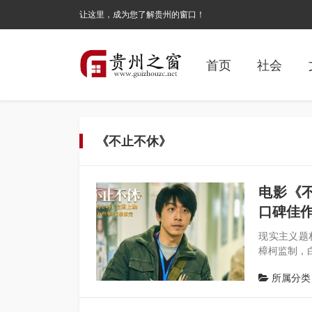
让这里，成为您了解贵州的窗口！
首页
社会
《不止不休》
电影《
口碑佳
现实主义题
樟柯监制，
所属分类