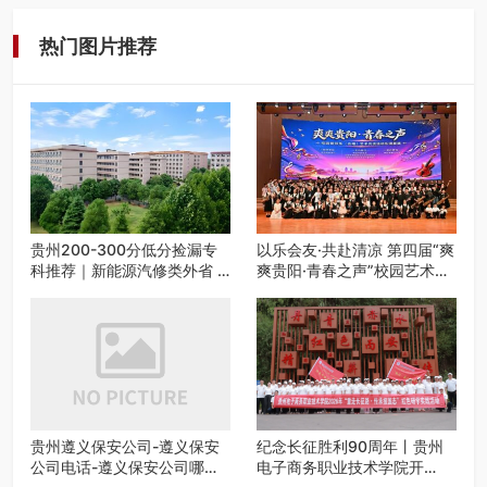
工、商业商场经营，还是举办各…
热门图片推荐
贵州200-300分低分捡漏专
以乐会友·共赴清凉 第四届“爽
科推荐｜新能源汽修类外省 5
爽贵阳·青春之声”校园艺术交
所优质民办高职盘点
流活动启动
贵州遵义保安公司-遵义保安
纪念长征胜利90周年丨贵州
公司电话-遵义保安公司哪家
电子商务职业技术学院开