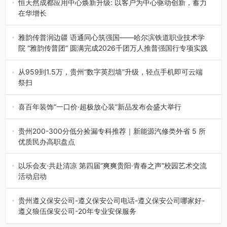
恒天然成都应用中心焕新升级: 以客户为中心驱动创新，蓄力
在华增长
融合全球研发实力与本土洞察，深化客户共创，赋能西南市
场创新发展 （7月27日，成…
雅韵传普润边疆 语通同心筑强国——哈尔滨铁道职业技术学
院 “雅韵传普团” 圆满完成2026千团万人推普强国行专项实践
为扎实推进2026“千团万人推普强国行”大学生暑期社会实
践，牢牢紧扣 “雅韵传普…
从959到1.5万，贵州“数字英烈墙”升级，轻点手机即可云端
祭扫
八一建军节到来之际，由贵州省退役军人事务厅指导，贵阳
市退役军人事务局联合贵州广电…
喜百年装饰“一口价·超极放心装”新品发布会盛大举行
2026年7月31日，喜百年装饰“一口价·超极放心装”新品发布
会在贵阳隆重举行。…
贵州200-300分低分捡漏专科推荐｜新能源汽修类外省 5 所
优质民办高职盘点
在贵州省高考志愿填报体系中，200至300分数段考生可选择
的省内工科、新能源汽车…
以乐会友·共赴清凉 第四届“爽爽贵阳·青春之声”校园艺术交流
活动启动
七月的贵阳，清风送爽，第四届“爽爽贵阳·青春之声”校园管
弦乐（合唱）艺术交流活动…
贵州遵义保安公司-遵义保安公司电话-遵义保安公司哪家好-
遵义狼伍保安公司-20年专业安保服务
在遵义，不管是企业园区运营、小区物业管理、建筑工地施