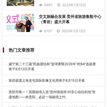
6697
2023年7月15日
交文旅融合发展 贵州省旅游集散中心
（青岩）盛大开幕
8107
2023年3月12日
热门文章推荐
威宁第二十三届“民族团结杯”篮球赛暨2026年“村BA”选拔赛
将于8月12日开幕
8月7日，威宁彝族回族苗族自治县第二十三届“民族团结
杯”篮球赛暨2026年“村B…
第四届遵义海龙屯国际影像文化周将于8月15日开幕
8月7日，第四届遵义海龙屯国际影像文化周媒体通气会在世
界文化遗产地海龙屯核心景区…
贵阳市唯一！苗疆秘境入选“贵州很值得·抖音心动目的地”世
遗地图——来贵阳，必赴一场秘境之约
2026年7月21日，2026年“贵州很值得”暨抖音“心动目的
地”（贵州站）主题…