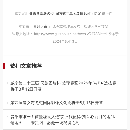
本文采用
知识共享署名-相同方式共享 4.0 国际许可协议
进行许可
本文由「
贵州之窗
」 原创或整理后发布，欢迎分享和转发。
原文地址： https://www.guizhouzc.net/wenlv/21788.html 发布于
2024年8月13日
热门文章推荐
威宁第二十三届“民族团结杯”篮球赛暨2026年“村BA”选拔赛
将于8月12日开幕
8月7日，威宁彝族回族苗族自治县第二十三届“民族团结
杯”篮球赛暨2026年“村B…
第四届遵义海龙屯国际影像文化周将于8月15日开幕
8月7日，第四届遵义海龙屯国际影像文化周媒体通气会在世
界文化遗产地海龙屯核心景区…
贵阳市唯一！苗疆秘境入选“贵州很值得·抖音心动目的地”世
遗地图——来贵阳，必赴一场秘境之约
2026年7月21日，2026年“贵州很值得”暨抖音“心动目的