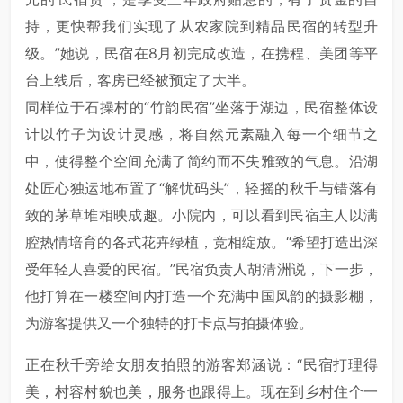
持，更快帮我们实现了从农家院到精品民宿的转型升
级。”她说，民宿在8月初完成改造，在携程、美团等平
台上线后，客房已经被预定了大半。
同样位于石操村的“竹韵民宿”坐落于湖边，民宿整体设
计以竹子为设计灵感，将自然元素融入每一个细节之
中，使得整个空间充满了简约而不失雅致的气息。沿湖
处匠心独运地布置了“解忧码头”，轻摇的秋千与错落有
致的茅草堆相映成趣。小院内，可以看到民宿主人以满
腔热情培育的各式花卉绿植，竞相绽放。“希望打造出深
受年轻人喜爱的民宿。”民宿负责人胡清洲说，下一步，
他打算在一楼空间内打造一个充满中国风韵的摄影棚，
为游客提供又一个独特的打卡点与拍摄体验。
正在秋千旁给女朋友拍照的游客郑涵说：“民宿打理得
美，村容村貌也美，服务也跟得上。现在到乡村住个一