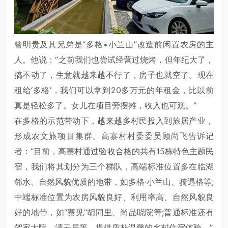
曾明贵及其兄弟是“多格•小兰山”改造前闲置农房的主
人。他说：“之前我们也尝试经营过烧烤，但年纪大了，
搞不动了，生意就越来越不行了，房子也就空了。现在
租给‘多格’，我们可以拿到20多万元的年租金，比以前
真是轻松多了。女儿在项目旁摆摊，收入也可观。”
在多格的示范带动下，越来越多村民投入到旅居产业，
形成农文旅项目集群。高寨村村委委员顾尚飞告诉记
者：“目前，高寨村通过验收合格的共有15栋特色主题民
宿，我们将其划分为三个梯队，高端标准位置多在临湖
邻水、自然风貌优质的地带，如多格·小兰山、骑遇格等;
中端标准位置为农房风貌良好、利用率高、自然风貌良
好的地带，如“寨见”胡同里、尚品晓院等;普通标准还有
贺家大院、清云居等，提供质朴温馨的乡村住宿体验。”