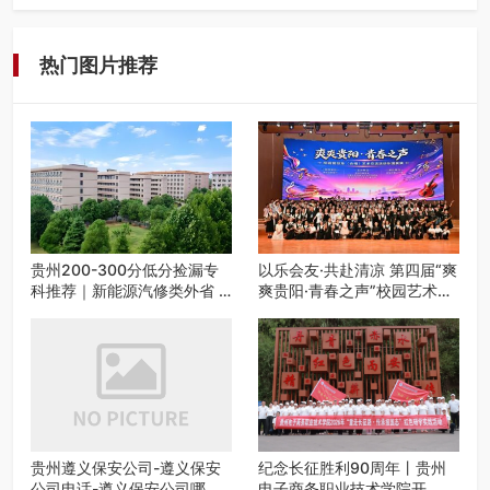
在遵义，不管是企业园区运营、小区物业管理、建筑工地施
工、商业商场经营，还是举办各…
热门图片推荐
贵州200-300分低分捡漏专
以乐会友·共赴清凉 第四届“爽
科推荐｜新能源汽修类外省 5
爽贵阳·青春之声”校园艺术交
所优质民办高职盘点
流活动启动
贵州遵义保安公司-遵义保安
纪念长征胜利90周年丨贵州
公司电话-遵义保安公司哪家
电子商务职业技术学院开