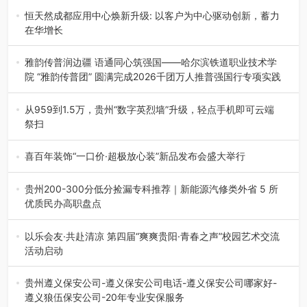
地”（贵州站）主题…
恒天然成都应用中心焕新升级: 以客户为中心驱动创新，蓄力
在华增长
融合全球研发实力与本土洞察，深化客户共创，赋能西南市
场创新发展 （7月27日，成…
雅韵传普润边疆 语通同心筑强国——哈尔滨铁道职业技术学
院 “雅韵传普团” 圆满完成2026千团万人推普强国行专项实践
为扎实推进2026“千团万人推普强国行”大学生暑期社会实
践，牢牢紧扣 “雅韵传普…
从959到1.5万，贵州“数字英烈墙”升级，轻点手机即可云端
祭扫
八一建军节到来之际，由贵州省退役军人事务厅指导，贵阳
市退役军人事务局联合贵州广电…
喜百年装饰“一口价·超极放心装”新品发布会盛大举行
2026年7月31日，喜百年装饰“一口价·超极放心装”新品发布
会在贵阳隆重举行。…
贵州200-300分低分捡漏专科推荐｜新能源汽修类外省 5 所
优质民办高职盘点
在贵州省高考志愿填报体系中，200至300分数段考生可选择
的省内工科、新能源汽车…
以乐会友·共赴清凉 第四届“爽爽贵阳·青春之声”校园艺术交流
活动启动
七月的贵阳，清风送爽，第四届“爽爽贵阳·青春之声”校园管
弦乐（合唱）艺术交流活动…
贵州遵义保安公司-遵义保安公司电话-遵义保安公司哪家好-
遵义狼伍保安公司-20年专业安保服务