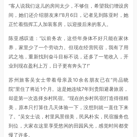
“客人说我们这儿的房间太少，不够住，希望我们增设房
间，她们还介绍朋友来!”8月6日，记者见到陈亚时，她
正忙着指挥工人加装客房，以迎接后来的客人。
陈亚感叹道：“以前务农，这些年身体不好只能在家休
养，家里少了一个劳动力。但现在经营民宿，我有了用
武之地，重新找到奋斗目标不说，还多了一笔收入，开
业到现在盈利上万，日子更有奔头了!”
苏州旅客吴女士带着母亲及10余名朋友已在“尚品晓
院”里住了将近1个月。这是她连续7年到贵阳避暑旅居，
却是第一次选择乡村民宿。“现在的乡村民宿打造得很精
美，原本只打算住几天体验一下，没想到就一直住下来
了。”吴女士说，村里风景很美，民风朴实，民宿服务也
到位，大家在这里享受悠闲的田园风光，感觉时间都变
慢了许多。